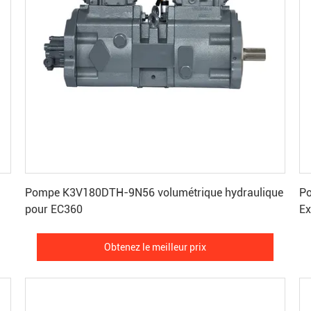
Obtenez le meilleur prix
Pompe K3V180DTH-9N56 volumétrique hydraulique
P
pour EC360
Ex
Obtenez le meilleur prix