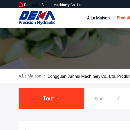
Dongguan Sanhui Machinery Co., Ltd.
À La Maison
Produi
À La Maison
/
Dongguan Sanhui Machinery Co., Ltd. Produi
Tout
type:
Excavatrice Hydraulic Pump