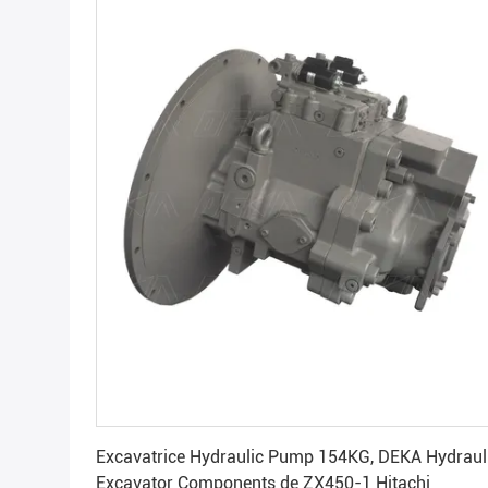
Obtenez le meilleur prix
Excavatrice Hydraulic Pump 154KG, DEKA Hydraul
Excavator Components de ZX450-1 Hitachi