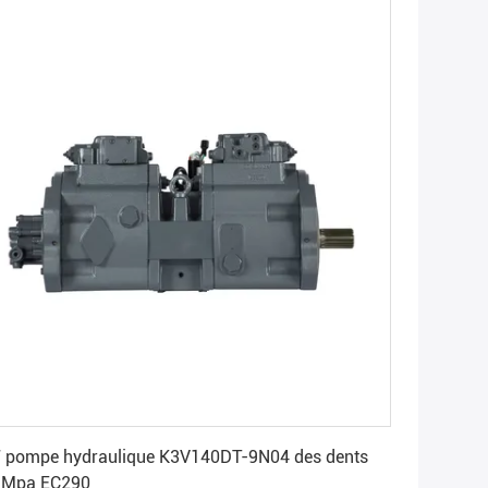
Obtenez le meilleur prix
 pompe hydraulique K3V140DT-9N04 des dents
9Mpa EC290