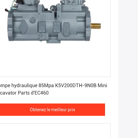
Obtenez le meilleur prix
ompe hydraulique 85Mpa K5V200DTH-9N0B Mini
cavator Parts d'EC460
Obtenez le meilleur prix