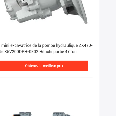
Obtenez le meilleur prix
 mini excavatrice de la pompe hydraulique ZX470-
de K5V200DPH-0E02 Hitachi partie 47Ton
Obtenez le meilleur prix