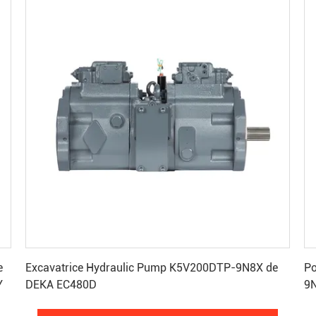
Obtenez le meilleur prix
e
Excavatrice Hydraulic Pump K5V200DTP-9N8X de
Po
Y
DEKA EC480D
9N