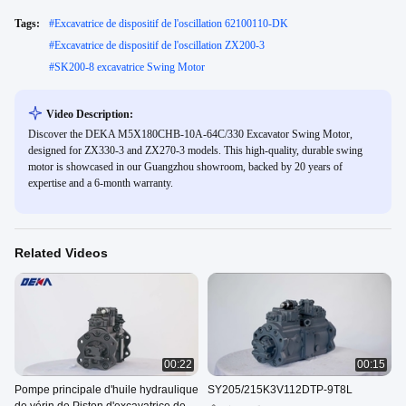
Tags:
#
Excavatrice de dispositif de l'oscillation 62100110-DK
#
Excavatrice de dispositif de l'oscillation ZX200-3
#
SK200-8 excavatrice Swing Motor
Video Description:
Discover the DEKA M5X180CHB-10A-64C/330 Excavator Swing Motor,
designed for ZX330-3 and ZX270-3 models. This high-quality, durable swing
motor is showcased in our Guangzhou showroom, backed by 20 years of
expertise and a 6-month warranty.
Related Videos
00:22
00:15
Pompe principale d'huile hydraulique
SY205/215K3V112DTP-9T8L