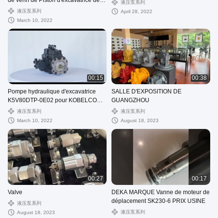
de vérin de Piston d'excavatrice de
液压泵系列
DEKA K5V140DTP-9TBR pour la
液压泵系列
April 28, 2022
pompe d'excavatrice de KOBELCO
March 10, 2022
SK330-6E
00:15
00:38
Pompe hydraulique d'excavatrice
SALLE D'EXPOSITION DE
K5V80DTP-0E02 pour KOBELCO
GUANGZHOU
SK200SR
液压泵系列
液压泵系列
March 10, 2022
August 18, 2023
00:27
00:17
Valve
DEKA MARQUE Vanne de moteur de
déplacement SK230-6 PRIX USINE
液压泵系列
液压泵系列
August 18, 2023