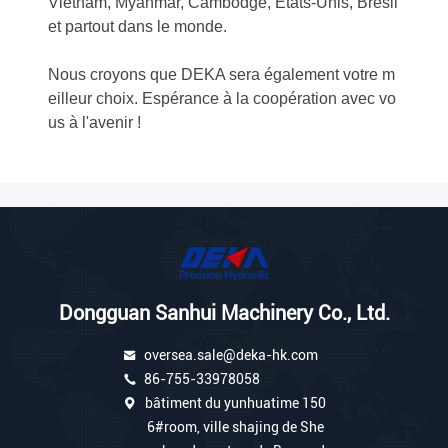
Vietnam, Myanmar, Cambodge, Etats-Unis, Brésil
et partout dans le monde.
Nous croyons que DEKA sera également votre m
eilleur choix. Espérance à la coopération avec vo
us à l'avenir !
Dongguan Sanhui Machinery Co., Ltd.
oversea.sale@deka-hk.com
86-755-33978058
bâtiment du yunhuatime 150
6#room, ville shajing de She