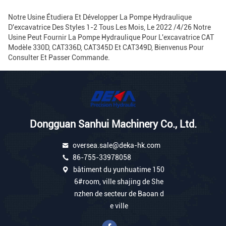
Notre Usine Étudiera Et Développer La Pompe Hydraulique
D'excavatrice Des Styles 1-2 Tous Les Mois, Le 2022 /4/26 Notre
Usine Peut Fournir La Pompe Hydraulique Pour L'excavatrice CAT
Modèle 330D, CAT336D, CAT345D Et CAT349D, Bienvenus Pour
Consulter Et Passer Commande.
Dongguan Sanhui Machinery Co., Ltd.
oversea.sale@deka-hk.com
86-755-33978058
bâtiment du yunhuatime 150
6#room, ville shajing de She
nzhen de secteur de Baoan d
e ville