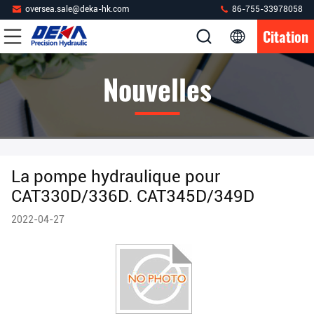
oversea.sale@deka-hk.com
86-755-33978058
Citation
Nouvelles
La pompe hydraulique pour
CAT330D/336D. CAT345D/349D
2022-04-27