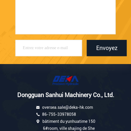
Envoyez
Dongguan Sanhui Machinery Co., Ltd.
oversea.sale@deka-hk.com
86-755-33978058
bâtiment du yunhuatime 150
6#room, ville shajing de She