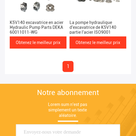
K5V140 excavatrice en acier
La pompe hydraulique
Hydraulic Pump Parts DEKA
d'excavatrice de K5V140
60011011-WG
partie l'acier ISO9001
Obtenez le meilleur prix
Obtenez le meilleur prix
1
Notre abonnement
Lorem sum n'est pas 
simplement un texte 
aléatoire.