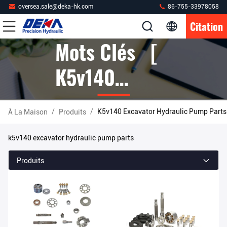
oversea.sale@deka-hk.com
86-755-33978058
Citation
Mots Clés [
K5v140
Excavator
/
/
K5v140 Excavator Hydraulic Pump Parts 
À La Maison
Produits
Hydraulic
k5v140 excavator hydraulic pump parts
Pump Parts ]
Produits
Correspondre
2 Produits